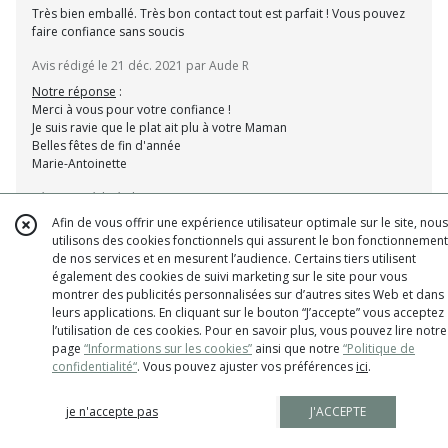
Très bien emballé. Très bon contact tout est parfait ! Vous pouvez
faire confiance sans soucis
Avis rédigé le 21 déc. 2021 par Aude R
Notre réponse
:
Merci à vous pour votre confiance !
Je suis ravie que le plat ait plu à votre Maman
Belles fêtes de fin d'année
Marie-Antoinette
Réponse rédigée le 3 nov. 2024
Afin de vous offrir une expérience utilisateur optimale sur le site, nous
utilisons des cookies fonctionnels qui assurent le bon fonctionnement
de nos services et en mesurent l’audience. Certains tiers utilisent
également des cookies de suivi marketing sur le site pour vous
montrer des publicités personnalisées sur d’autres sites Web et dans
Produits superbes... je suis fan
leurs applications. En cliquant sur le bouton “J’accepte” vous acceptez
l’utilisation de ces cookies. Pour en savoir plus, vous pouvez lire notre
Avis rédigé le 2 déc. 2021 par Delphine B
page
“Informations sur les cookies”
ainsi que notre
“Politique de
Notre réponse
:
confidentialité“
. Vous pouvez ajuster vos préférences
ici
.
Merci beaucoup pour votre retour.
Joyeuses fêtes de fin d'année.
Marie-Antoinette
je n'accepte pas
J'ACCEPTE
Réponse rédigée le 3 nov. 2024