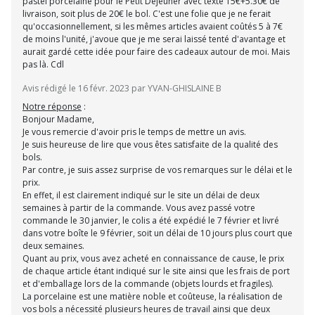
pastel porcelaine pour le Petit Déjeuner avec texte 15€+5.30€ de
livraison, soit plus de 20€ le bol. C'est une folie que je ne ferait
qu'occasionnellement, si les mêmes articles avaient coûtés 5 à 7€
de moins l'unité, j'avoue que je me serai laissé tenté d'avantage et
aurait gardé cette idée pour faire des cadeaux autour de moi. Mais
pas là. Cdl
Avis rédigé le 16 févr. 2023 par YVAN-GHISLAINE B
Notre réponse
:
Bonjour Madame,
Je vous remercie d'avoir pris le temps de mettre un avis.
Je suis heureuse de lire que vous êtes satisfaite de la qualité des
bols.
Par contre, je suis assez surprise de vos remarques sur le délai et le
prix.
En effet, il est clairement indiqué sur le site un délai de deux
semaines à partir de la commande. Vous avez passé votre
commande le 30 janvier, le colis a été expédié le 7 février et livré
dans votre boîte le 9 février, soit un délai de 10 jours plus court que
deux semaines.
Quant au prix, vous avez acheté en connaissance de cause, le prix
de chaque article étant indiqué sur le site ainsi que les frais de port
et d'emballage lors de la commande (objets lourds et fragiles).
La porcelaine est une matière noble et coûteuse, la réalisation de
vos bols a nécessité plusieurs heures de travail ainsi que deux