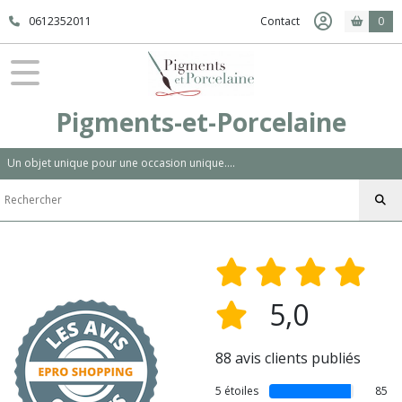
0612352011
Contact
0
Pigments-et-Porcelaine
Un objet unique pour une occasion unique....
5,0
88 avis clients publiés
5 étoiles
85