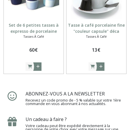
Service
à
dessert
Set de 6 petites tasses à
Tasse à café porcelaine fine
(1)
expresso de porcelaine
"couleur capsule" déca
Tasses À Café
Tasses À Café
Tasses
à
60
€
13
€
café
(6)
Théières
(2)
ABONNEZ-VOUS A LA NEWSLETTER
Recevez un code promo de - 5 % valable sur votre 1ère
Afficher
commande en vous abonnant à nos actualités.
les
résultats
Un cadeau à faire ?
Votre cadeau peut être expédié directement à la
personne de votre choix avec votre message sur une