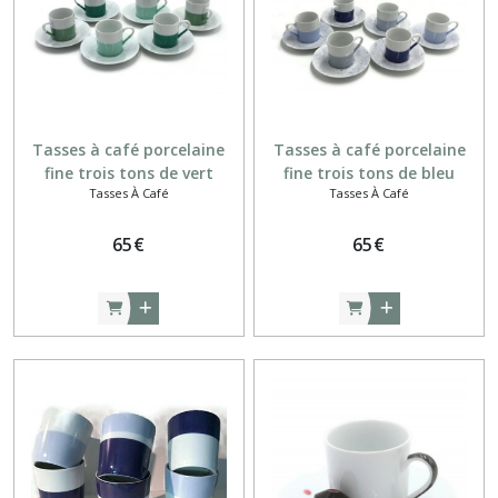
Déjeuners
(14)
Mugs,
Tasses
Tasses à café porcelaine
Tasses à café porcelaine
(43)
fine trois tons de vert
fine trois tons de bleu
Tasses À Café
Tasses À Café
Plats
à
65
€
65
€
cake
(7)
Plats
ronds
(9)
Saladiers
(6)