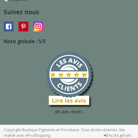
Suivez nous
Note globale : 5/5
88 avis clients
Copyright Boutique Pigments-et-Porcelaine. Tous droits réservés. Site
réalisé avec
eProShopping
Accès gérant