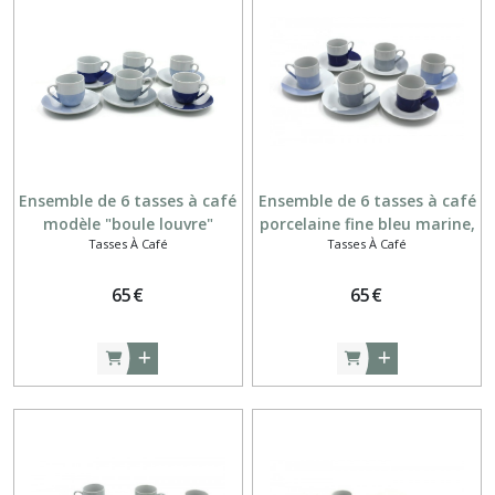
(2)
Assiettes
rondes
(22)
Beurriers
(6)
Ensemble de 6 tasses à café
Ensemble de 6 tasses à café
modèle "boule louvre"
porcelaine fine bleu marine,
Tasses À Café
Tasses À Café
porcelaine fine bleu marine,
bleu clair et gris bleu
Bols
bleu clair et gris bleu
(20)
65
€
65
€
Coquetiers
(5)
Coupelles
(2)