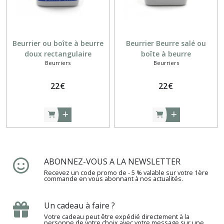
Service
à
dessert
Beurrier ou boîte à beurre
Beurrier Beurre salé ou
(1)
doux rectangulaire
boîte à beurre
Beurriers
Beurriers
porcelaine bleu et blanc
rectangulaire porcelaine
rouge et blanc
Tasses
à
22
€
22
€
café
(6)
Théières
(2)
ABONNEZ-VOUS A LA NEWSLETTER
Recevez un code promo de - 5 % valable sur votre 1ère
Afficher
commande en vous abonnant à nos actualités.
les
résultats
Un cadeau à faire ?
Votre cadeau peut être expédié directement à la
personne de votre choix avec votre message sur une