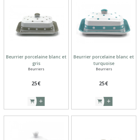
(2)
Assiettes
rondes
(22)
Beurriers
(6)
Beurrier porcelaine blanc et
Beurrier porcelaine blanc et
gris
turquoise
Beurriers
Beurriers
Bols
(20)
25
€
25
€
Coquetiers
(5)
Coupelles
(2)