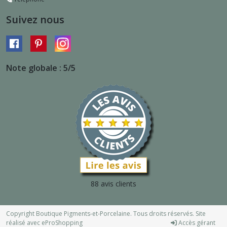
Suivez nous
Note globale : 5/5
88 avis clients
Copyright Boutique Pigments-et-Porcelaine. Tous droits réservés. Site
réalisé avec
eProShopping
Accès gérant