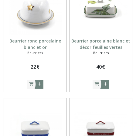
Déjeuners
(14)
Mugs,
Tasses
Beurrier rond porcelaine
Beurrier porcelaine blanc et
(43)
blanc et or
décor feuilles vertes
Beurriers
Beurriers
multiples
Plats
à
22
€
40
€
cake
(7)
Plats
ronds
(9)
Saladiers
(6)