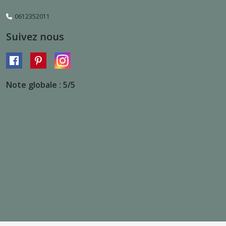
0612352011
Suivez nous
Note globale : 5/5