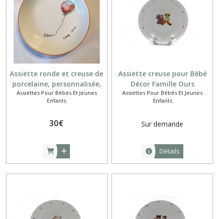
résultats
Assiette ronde et creuse de
Assiette creuse pour Bébé
porcelaine, personnalisée,
Décor Famille Ours
Assiettes Pour Bébés Et Jeunes
Assiettes Pour Bébés Et Jeunes
pour bébé ou jeune enfant
Enfants
Enfants
30
€
Sur demande
Détails