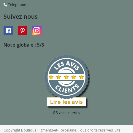
Téléphone
Suivez nous
Note globale : 5/5
88 avis clients
Copyright Boutique Pigments-et-Porcelaine. Tous droits réservés. Site