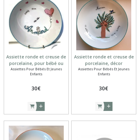
Boîtes
à
dents
(22)
Duo
assiette
et
Assiette ronde et creuse de
Assiette ronde et creuse de
boîte
porcelaine, pour bébé ou
porcelaine, décor
à
Assiettes Pour Bébés Et Jeunes
Assiettes Pour Bébés Et Jeunes
jeune enfant
personnalisé, pour bébé ou
dents
Enfants
Enfants
(2)
jeune enfant
30
€
30
€
Petites
boîtes
(10)
Afficher
les