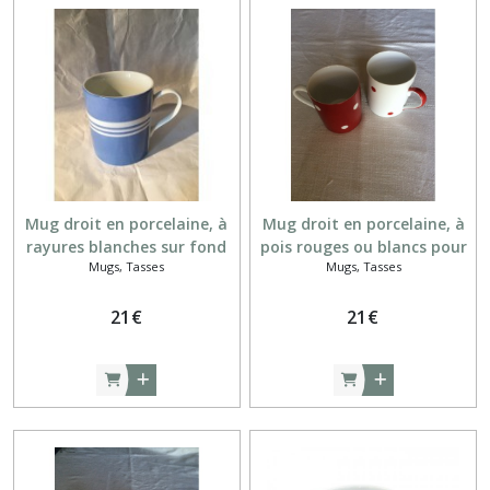
Mug droit en porcelaine, à
Mug droit en porcelaine, à
rayures blanches sur fond
pois rouges ou blancs pour
Mugs, Tasses
Mugs, Tasses
bleu, peint à la main
le thé, le chocolat ou la
tisane
21
€
21
€