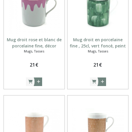
Déjeuners
(14)
Mugs,
Tasses
Mug droit rose et blanc de
Mug droit en porcelaine
(43)
porcelaine fine, décor
fine , 25cl, vert foncé, peint
Mugs, Tasses
Mugs, Tasses
vagues porcelaine peints
à la main
main
Plats
à
21
€
21
€
cake
(7)
Plats
ronds
(9)
Saladiers
(6)