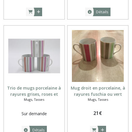
Détails
Trio de mugs porcelaine à
Mug droit en porcelaine, à
rayures grises, roses et
rayures fuschia ou vert
Mugs, Tasses
Mugs, Tasses
rouge de fer
printemps et grises
21
€
Sur demande
Détails