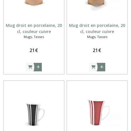
Service
à
dessert
Mug droit en porcelaine, 20
Mug droit en porcelaine, 20
(1)
cl, couleur cuivre
cl, couleur cuivre
Mugs, Tasses
Mugs, Tasses
métallique, peint à la main
métallique, peint main
Tasses
à
21
€
21
€
café
(6)
Théières
(2)
Afficher
les
résultats