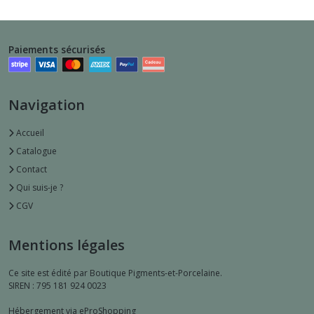
Paiements sécurisés
Navigation
Accueil
Catalogue
Contact
Qui suis-je ?
CGV
Mentions légales
Ce site est édité par Boutique Pigments-et-Porcelaine.
SIREN : 795 181 924 0023
Hébergement via eProShopping