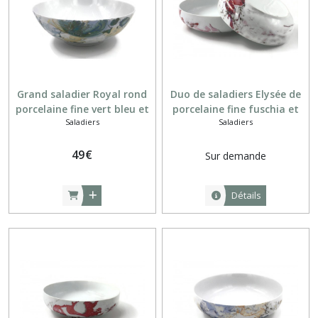
Grand saladier Royal rond
Duo de saladiers Elysée de
porcelaine fine vert bleu et
porcelaine fine fuschia et
Saladiers
Saladiers
ambre
gris
49
€
Sur demande
Détails