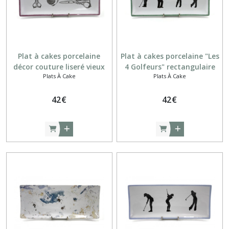
Plat à cakes porcelaine
Plat à cakes porcelaine "Les
décor couture liseré vieux
4 Golfeurs" rectangulaire
Plats À Cake
Plats À Cake
rose
vert lande et noir
42
€
42
€