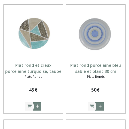
Plat rond et creux
Plat rond porcelaine bleu
porcelaine turquoise, taupe
sable et blanc 30 cm
Plats Ronds
Plats Ronds
et sable
45
€
50
€