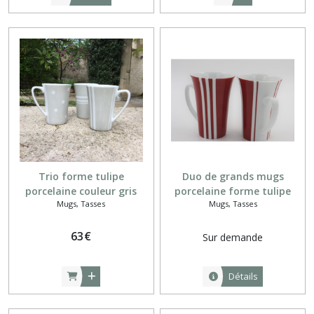
Trio forme tulipe
Duo de grands mugs
porcelaine couleur gris
porcelaine forme tulipe
Mugs, Tasses
Mugs, Tasses
perle à pois, rayures
rouge et blanc à rayures
verticales ou horizontales
verticales blanches
63
€
Sur demande
Détails