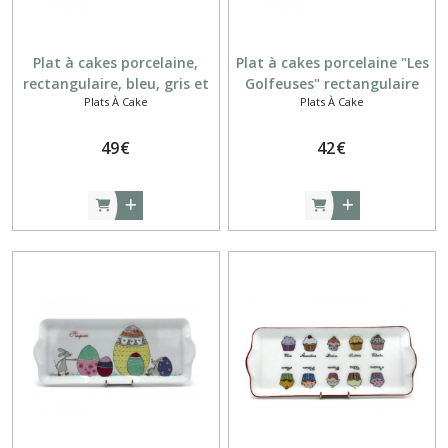
Plat à cakes porcelaine,
Plat à cakes porcelaine "Les
rectangulaire, bleu, gris et
Golfeuses" rectangulaire
Plats À Cake
Plats À Cake
ambre
bleu ciel et noir
49
€
42
€