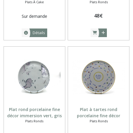
Plats À Cake
Plats Ronds
vertes
48
€
Sur demande
Détails
Plat rond porcelaine fine
Plat à tartes rond
décor immersion vert, gris
porcelaine fine décor
Plats Ronds
Plats Ronds
et mauve
personnalisé Merci
Maîtresse