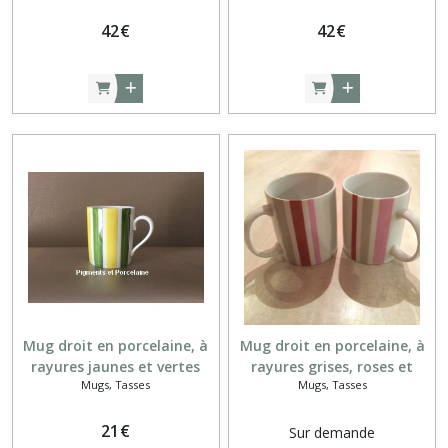
42
€
42
€
Mug droit en porcelaine, à
Mug droit en porcelaine, à
rayures jaunes et vertes
rayures grises, roses et
Mugs, Tasses
Mugs, Tasses
rouge de fer.
21
€
Sur demande