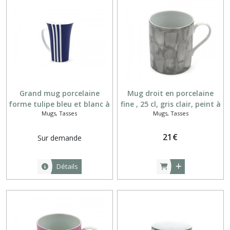
(2)
Assiettes
rondes
(22)
Beurriers
(6)
Grand mug porcelaine
Mug droit en porcelaine
forme tulipe bleu et blanc à
fine , 25 cl, gris clair, peint à
Mugs, Tasses
Mugs, Tasses
rayures verticales blanches
la main
Bols
(20)
21
€
Sur demande
Coquetiers
Détails
(5)
Coupelles
(2)